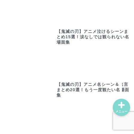
ホーム
【鬼滅の刃】アニメ泣けるシーンま
とめ15選！涙なしでは観られない名
プロフィール
場面集
動画配信サービス
お問い合わせ
【鬼滅の刃】アニメ名シーン＆名言
まとめ20選！もう一度観たい名場面
集
メニュー