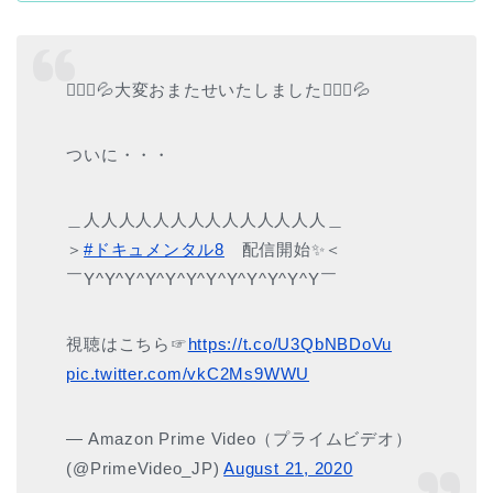
🙇🏻‍♂️💦大変おまたせいたしました🙇🏻‍♂️💦
ついに・・・
＿人人人人人人人人人人人人人人＿
＞
#ドキュメンタル8
配信開始✨＜
￣Y^Y^Y^Y^Y^Y^Y^Y^Y^Y^Y^Y￣
視聴はこちら☞
https://t.co/U3QbNBDoVu
pic.twitter.com/vkC2Ms9WWU
— Amazon Prime Video（プライムビデオ）
(@PrimeVideo_JP)
August 21, 2020