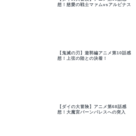
想！慈愛の戦士マァムvsアルビナス
【鬼滅の刃】遊郭編アニメ第10話感
想！上弦の陸との決着！
【ダイの大冒険】アニメ第68話感
想！大魔宮バーンパレスへの突入