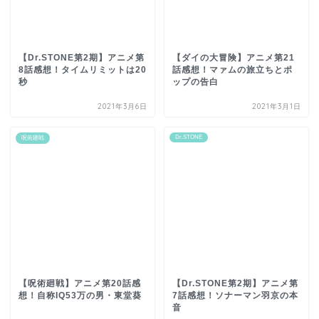
【Dr.STONE第2期】アニメ第
【ダイの大冒険】アニメ第21
8話感想！タイムリミットは20
話感想！マァムの旅立ちとポ
秒
ップの告白
2021年3月6日
2021年3月1日
Dr.STONE
呪術廻戦
【呪術廻戦】アニメ第20話感
【Dr.STONE第2期】アニメ第
想！自称IQ53万の男・東堂葵
7話感想！ソナーマン羽京の本
音