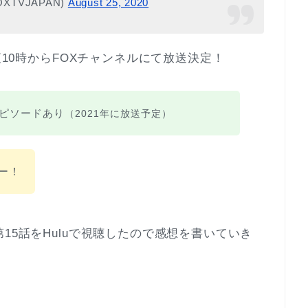
XTVJAPAN)
August 25, 2020
夜10時からFOXチャンネルにて放送決定！
エピソードあり
（2021年に放送予定）
ー！
15話をHuluで視聴したので感想を書いていき