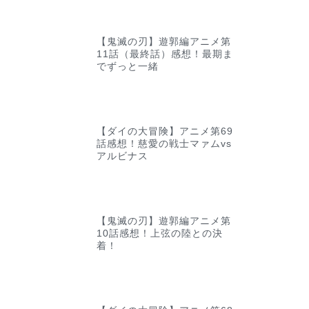
【鬼滅の刃】遊郭編アニメ第
11話（最終話）感想！最期ま
でずっと一緒
【ダイの大冒険】アニメ第69
話感想！慈愛の戦士マァムvs
アルビナス
【鬼滅の刃】遊郭編アニメ第
10話感想！上弦の陸との決
着！