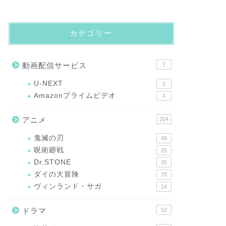
カテゴリー
動画配信サービス
7
U-NEXT
2
Amazonプライムビデオ
4
アニメ
204
鬼滅の刃
49
呪術廻戦
25
Dr.STONE
35
ダイの大冒険
70
ヴィンランド・サガ
24
ドラマ
52