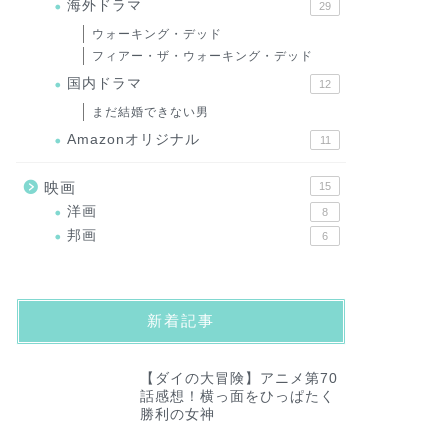
海外ドラマ
29
ウォーキング・デッド
フィアー・ザ・ウォーキング・デッド
国内ドラマ
12
まだ結婚できない男
Amazonオリジナル
11
映画
15
洋画
8
邦画
6
新着記事
【ダイの大冒険】アニメ第70
話感想！横っ面をひっぱたく
勝利の女神