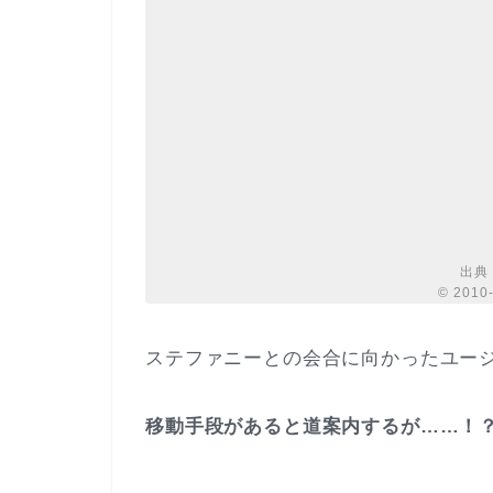
出典
© 2010
ステファニーとの会合に向かったユー
移動手段があると道案内するが……！