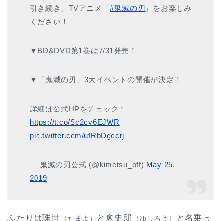
引き続き、TVアニメ「
#鬼滅の刃
」をお楽しみ
ください！
▼BD&DVD第1巻は7/31発売！
▼「鬼滅の刃」3大イベントの開催が決定！
詳細は公式HPをチェック！
https://t.co/Sc2cv6EJWR
pic.twitter.com/ufRbDgccrj
— 鬼滅の刃公式 (@kimetsu_off)
May 25,
2019
ふたりは珠世
と愈史郎
と名乗っ
（たまよ）
（ゆしろう）