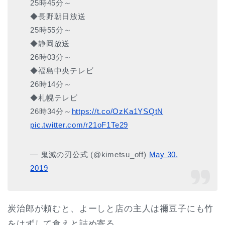
25時45分～
◆長野朝日放送
25時55分～
◆静岡放送
26時03分～
◆福島中央テレビ
26時14分～
◆札幌テレビ
26時34分～
https://t.co/OzKa1YSQtN
pic.twitter.com/r21oF1Te29
— 鬼滅の刃公式 (@kimetsu_off)
May 30,
2019
炭治郎が頼むと、よーしと店の主人は禰豆子にも竹
をはずして食えと詰め寄る。