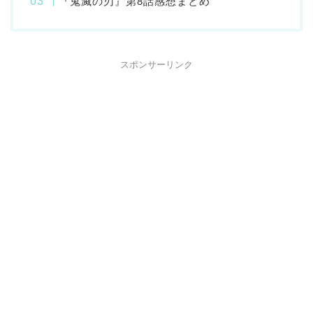
『鬼滅の刃』第8話感想まとめ
スポンサーリンク