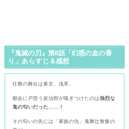
『鬼滅の刃』第8話「幻惑の血の香
り」あらすじ＆感想
任務の舞台は東京、浅草。
都会に戸惑う炭治郎が嗅ぎつけたのは
強烈な
鬼の匂いだった……！
その匂いの先には「家族の仇」鬼舞辻無惨の