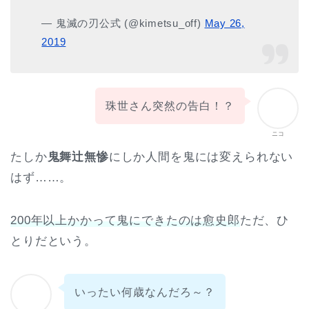
— 鬼滅の刃公式 (@kimetsu_off)
May 26,
2019
珠世さん突然の告白！？
ニコ
たしか
鬼舞辻無惨
にしか人間を鬼には変えられない
はず……。
200年以上かかって鬼にできたのは愈史郎
ただ、ひ
とりだという。
いったい何歳なんだろ～？