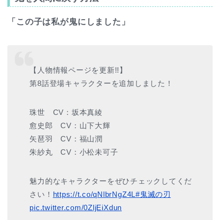
「この子は私が鬼にしました」
【人物情報ページを更新!!】
第8話登場キャラクターを追加しました！
珠世 CV：坂本真綾
愈史郎 CV：山下大輝
矢琶羽 CV：福山潤
朱紗丸 CV：小松未可子
魅力的なキャラクターをぜひチェックしてくだ
さい！
https://t.co/qNlbrNgZ4L
#鬼滅の刃
pic.twitter.com/0ZljEiXdun