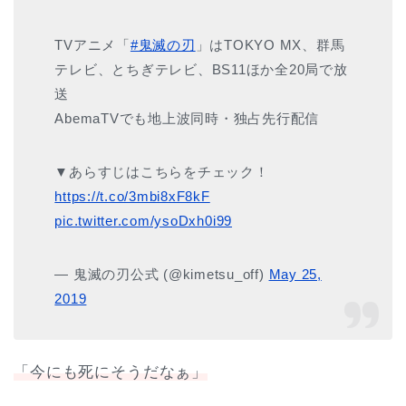
TVアニメ「
#鬼滅の刃
」はTOKYO MX、群馬
テレビ、とちぎテレビ、BS11ほか全20局で放
送
AbemaTVでも地上波同時・独占先行配信
▼あらすじはこちらをチェック！
https://t.co/3mbi8xF8kF
pic.twitter.com/ysoDxh0i99
— 鬼滅の刃公式 (@kimetsu_off)
May 25,
2019
「今にも死にそうだなぁ」