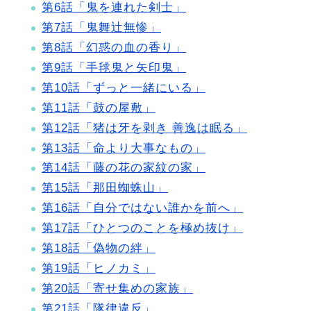
第6話「鬼を連れた剣士」
第7話「鬼舞辻無惨」
第8話「幻惑の血の香り」
第9話「手毬鬼と矢印鬼」
第10話「ずっと一緒にいる」
第11話「鼓の屋敷」
第12話「猪は牙を剥き 善逸は眠る」
第13話「命より大事なもの」
第14話「藤の花の家紋の家」
第15話「那田蜘蛛山」
第16話「自分ではない誰かを前へ」
第17話「ひとつのことを極め抜け」
第18話「偽物の絆」
第19話「ヒノカミ」
第20話「寄せ集めの家族」
第21話「隊律違反」