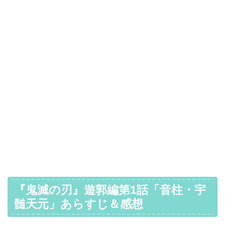
『鬼滅の刃』遊郭編第1話「音柱・宇
髄天元」あらすじ＆感想