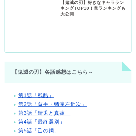
【鬼滅の刃】好きなキャララン
キングTOP10！鬼ランキングも
大公開
【鬼滅の刃】各話感想はこちら～
第1話「残酷」
第2話「育手・鱗滝左近次」
第3話「錆兎と真菰」
第4話「最終選別」
第5話「己の鋼」