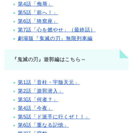
第4話「侮辱」
第5話「前へ！」
第6話「猗窩座」
第7話「心を燃やせ」（最終話）
劇場版『鬼滅の刃』無限列車編
『鬼滅の刃』遊郭編はこちら～
第1話「音柱・宇髄天元」
第2話「遊郭潜入」
第3話「何者？」
第4話「今夜」
第5話「ド派手に行くぜ！！」
第6話「重なる記憶」