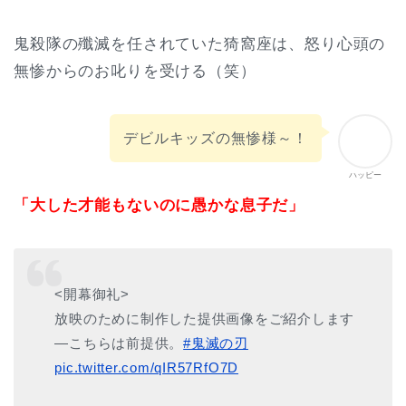
鬼殺隊の殲滅を任されていた猗窩座は、怒り心頭の
無惨からのお叱りを受ける（笑）
デビルキッズの無惨様～！
ハッピー
「大した才能もないのに愚かな息子だ」
<開幕御礼>
放映のために制作した提供画像をご紹介します
―こちらは前提供。
#鬼滅の刃
pic.twitter.com/qIR57RfO7D