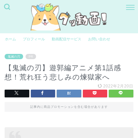
ホーム
プロフィール
動画配信サービス
お問い合わせ
鬼滅の刃
PR
【鬼滅の刃】遊郭編アニメ第1話感
想！荒れ狂う悲しみの煉獄家へ
2022年2月20日
記事内に商品プロモーションを含む場合があります