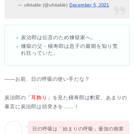
— ufotable (@ufotable)
December 5, 2021
炭治郎は伝言のため煉獄家へ。
煉獄の父・槇寿郎は息子の最期を知り荒
れ狂っていた。
――お前、日の呼吸の使い手だな？
炭治郎の
「耳飾り」
を見た槇寿郎は豹変、あまりの
暴言に炭治郎は頭突きを……！
日の呼吸は「始まりの呼吸」最強の御業