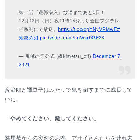
第二話『遊郭潜入』放送まであと5日！
12月12日（日）夜11時15分より全国フジテレ
ビ系列にて放送。
https://t.co/dpYNyVPMwE
#
鬼滅の刃
pic.twitter.com/cnWqr0GF2K
— 鬼滅の刃公式 (@kimetsu_off)
December 7,
2021
炭治郎と禰豆子はふたりで鬼を倒すまでに成長して
いた。
「やめてください、離してください」
蝶屋敷からの突然の悲鳴、アオイさんたちを連れ去