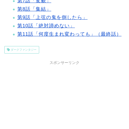
第7話「変貌」
第8話「集結」
第9話「上弦の鬼を倒したら」
第10話「絶対諦めない」
第11話「何度生まれ変わっても」（最終話）
ダークファンタジー
スポンサーリンク