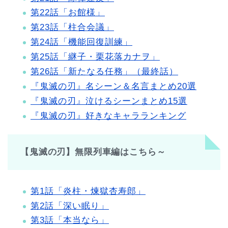
第22話「お館様」
第23話「柱合会議」
第24話「機能回復訓練」
第25話「継子・栗花落カナヲ」
第26話「新たなる任務」（最終話）
『鬼滅の刃』名シーン＆名言まとめ20選
『鬼滅の刃』泣けるシーンまとめ15選
『鬼滅の刃』好きなキャラランキング
【鬼滅の刃】無限列車編はこちら～
第1話「炎柱・煉獄杏寿郎」
第2話「深い眠り」
第3話「本当なら」