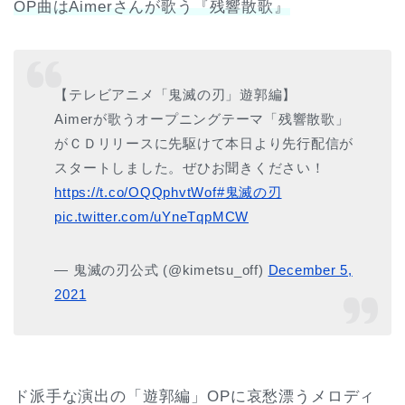
OP曲はAimerさんが歌う『残響散歌』
【テレビアニメ「鬼滅の刃」遊郭編】
Aimerが歌うオープニングテーマ「残響散歌」
がＣＤリリースに先駆けて本日より先行配信が
スタートしました。ぜひお聞きください！
https://t.co/OQQphvtWof
#鬼滅の刃
pic.twitter.com/uYneTqpMCW
— 鬼滅の刃公式 (@kimetsu_off)
December 5,
2021
ド派手な演出の「遊郭編」OPに哀愁漂うメロディ