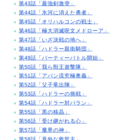
第43話「最強剣激突」
第44話「氷河に消えた勇者」
第45話「オリハルコンの戦士」
第46話「極大消滅呪文メドローア」
第47話「いざ決戦の地へ」
第48話「ハドラー親衛騎団」
第49話「パーティーバトル開始」
第50話「我ら獣王遊撃隊」
第51話「アバン流究極奥義」
第52話「父子竜出陣」
第53話「ハドラーの挑戦」
第54話「ハドラー対バラン」
第55話「黒の核晶」
第56話「受け継がれる心」
第57話「魔界の神」
第58話「意外な救世主」