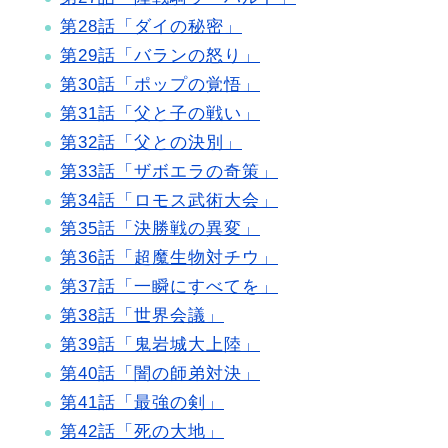
第28話「ダイの秘密」
第29話「バランの怒り」
第30話「ポップの覚悟」
第31話「父と子の戦い」
第32話「父との決別」
第33話「ザボエラの奇策」
第34話「ロモス武術大会」
第35話「決勝戦の異変」
第36話「超魔生物対チウ」
第37話「一瞬にすべてを」
第38話「世界会議」
第39話「鬼岩城大上陸」
第40話「闇の師弟対決」
第41話「最強の剣」
第42話「死の大地」