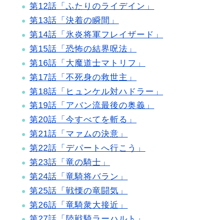
第12話「ふたりのライデイン」
第13話「決着の瞬間」
第14話「氷炎将軍フレイザード」
第15話「恐怖の結界呪法」
第16話「大魔道士マトリフ」
第17話「不死身の救世主」
第18話「ヒュンケル対ハドラー」
第19話「アバン流最後の奥義」
第20話「今すべてを斬る」
第21話「マァムの決意」
第22話「デパートへ行こう」
第23話「竜の騎士」
第24話「竜騎将バラン」
第25話「戦慄の竜闘気」
第26話「竜騎衆大接近」
第27話「陸戦騎ラーハルト」