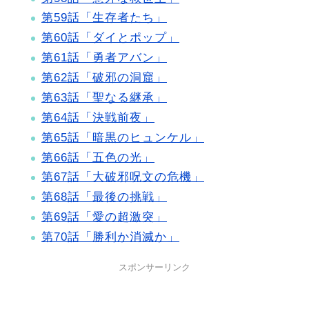
第59話「生存者たち」
第60話「ダイとポップ」
第61話「勇者アバン」
第62話「破邪の洞窟」
第63話「聖なる継承」
第64話「決戦前夜」
第65話「暗黒のヒュンケル」
第66話「五色の光」
第67話「大破邪呪文の危機」
第68話「最後の挑戦」
第69話「愛の超激突」
第70話「勝利か消滅か」
スポンサーリンク